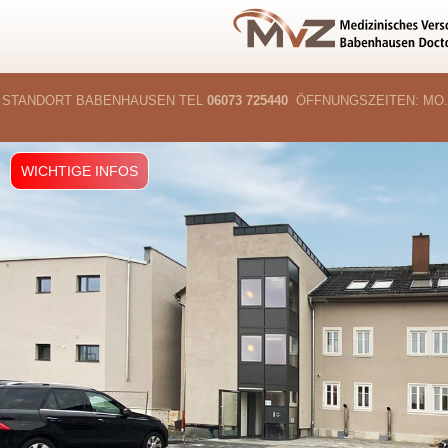
STANDORT BABENHAUSEN TEL
06073 725440
ÖFFNUNGSZEITEN:
MO.
WICHTIGE INFOS