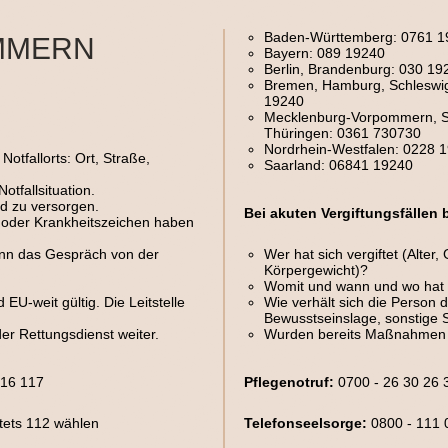
Baden-Württemberg: 0761 1
MMERN
Bayern: 089 19240
Berlin, Brandenburg: 030 19
Bremen, Hamburg, Schleswig
19240
Mecklenburg-Vorpommern, S
Thüringen: 0361 730730
Nordrhein-Westfalen: 0228 
tfallorts: Ort, Straße,
Saarland: 06841 19240
tfallsituation.
nd zu versorgen.
Bei akuten Vergiftungsfällen 
oder Krankheitszeichen haben
enn das Gespräch von der
Wer hat sich vergiftet (Alter
Körpergewicht)?
Womit und wann und wo hat s
EU-weit gültig. Die Leitstelle
Wie verhält sich die Person d
Bewusstseinslage, sonstige
r Rettungs­­­dienst weiter.
Wurden bereits Maßnahmen
16 117
Pflege­not­­ruf:
0700 - 26 30 26 
stets 112 wählen
Telefonseelsorge:
0800 - 111 