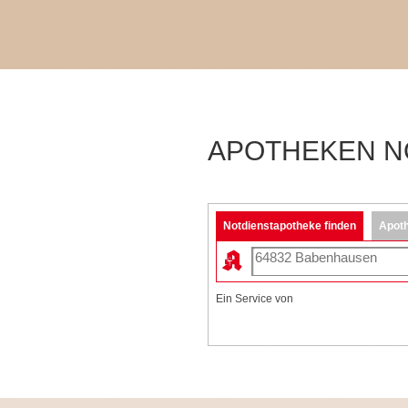
APOTHEKEN N
Notdienstapotheke finden
Apoth
Ein Service von