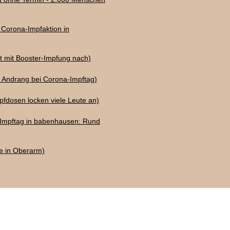
n Corona-Impfaktion in
t mit Booster-Impfung nach)
r Andrang bei Corona-Impftag)
pfdosen locken viele Leute an)
-Impftag in babenhausen: Rund
se in Oberarm)