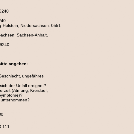
9240
240
-Holstein, Niedersachsen: 0551
achsen, Sachsen-Anhalt,
19240
bitte angeben:
, Geschlecht, ungefähres
ich der Unfall ereignet?
erzeit (Atmung, Kreislauf,
 Symptome)?
 unternommen?
30
0 111