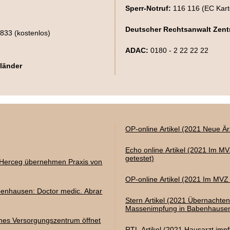
Sperr-Notruf:
116 116 (EC Karte
Deutscher Rechtsanwalt Zentr
833 (kostenlos)
ADAC:
0180 - 2 22 22 22
sländer
OP-online Artikel (2021 Neue 
Echo online Artikel (2021 Im M
getestet)
d Herceg übernehmen Praxis von
OP-online Artikel (2021 Im MVZ
benhausen: Doctor medic. Abrar
Stern Artikel (2021 Übernachten
Massenimpfung in Babenhause
ches Versorgungszentrum öffnet
RTL Artikel (2021 Hausarzt imp